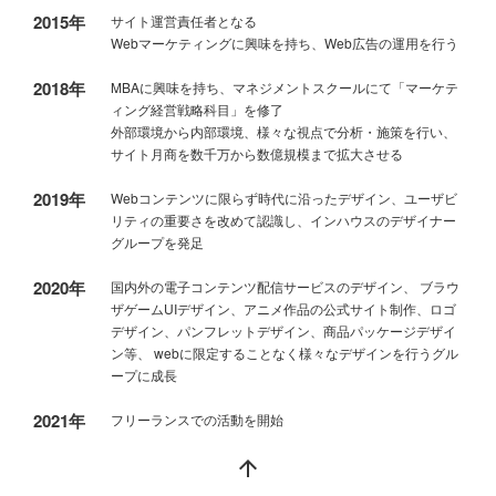
2015年
サイト運営責任者となる
Webマーケティングに興味を持ち、Web広告の運用を行う
2018年
MBAに興味を持ち、マネジメントスクールにて「マーケテ
ィング経営戦略科目」を修了
外部環境から内部環境、様々な視点で分析・施策を行い、
サイト月商を数千万から数億規模まで拡大させる
2019年
Webコンテンツに限らず時代に沿ったデザイン、ユーザビ
リティの重要さを改めて認識し、インハウスのデザイナー
グループを発足
2020年
国内外の電子コンテンツ配信サービスのデザイン、 ブラウ
ザゲームUIデザイン、アニメ作品の公式サイト制作、ロゴ
デザイン、パンフレットデザイン、商品パッケージデザイ
ン等、 webに限定することなく様々なデザインを行うグル
ープに成長
2021年
フリーランスでの活動を開始
arrow_upward